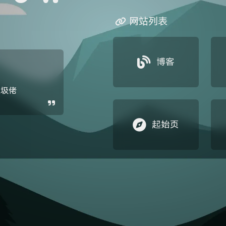
网站列表
博客
垃圾佬
起始页